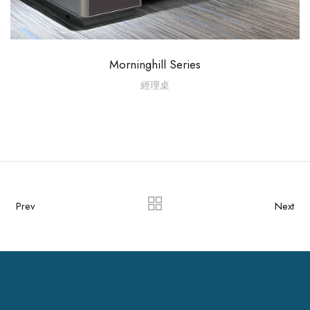
Morninghill Series
經理桌
Prev
Next