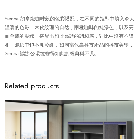
Sienna 如拿鐵咖啡般的⾊彩搭配，在不同的矩型中填⼊令⼈
溫暖的⾊彩，⽊⽪紋理的⾃然，兩種咖啡的純淨⾊，以及亮
⾯⾦屬的點綴，搭配出如此⾼調的調和感，對⽐中沒有不違
和，混搭中也不見淩亂，如同當代⾼科技產品的科技美學，
Sienna 讓辦公環境變得如此的經典與不凡。
Related products