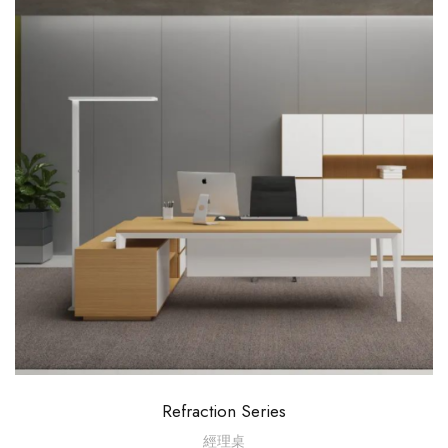
Refraction Series
經理桌