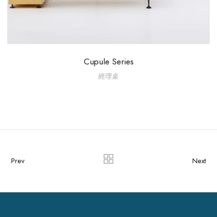
Cupule Series
經理桌
Prev
Next