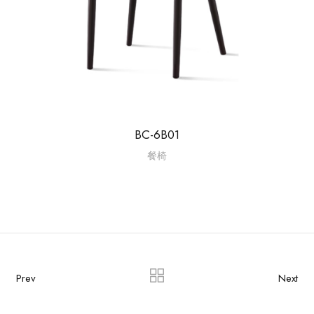
BC-6B01
餐椅
Prev
Next