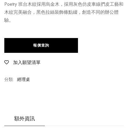
Poetry 班台木紋採用烏金木，採用灰色仿皮車線捫皮工藝和
木紋完美融合，黑色拉絲裝飾條點綴，創造不同的辦公體
驗。
報價查詢
加入願望清單
分類:
經理桌
額外資訊