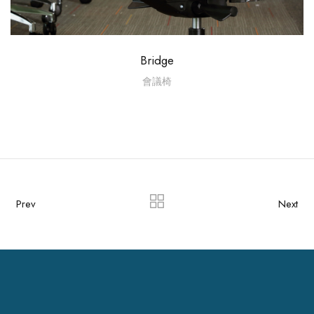
Bridge
會議椅
Prev
Next