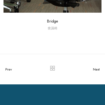
Bridge
會議椅
Prev
Next