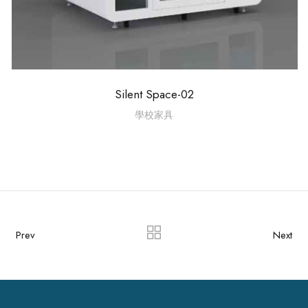
Silent Space-02
學校家具
Prev
Next