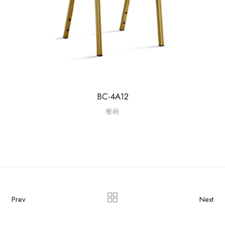
BC-4A12
餐椅
Prev
Next