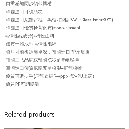
•自重感知同步傾仰機構
•韓國進口可調頭枕
•韓國進口尼龍背框，黑框/白框(PA6+Glass Fiber30%)
•韓國進口優質椅背網布(mono-filament
高彈性絲成分)+椅座面料
•優質一體成型高彈性泡綿
•椅座可前後調節坐深，韓國進口PP座底板
•韓國三弘品牌或韓國KGS品牌氣壓棒
•臺灣進口優質尼龍五星椅腳+尼龍椅輪
•優質可調扶手(尼龍支撐件+pp外殼+PU上蓋）
•優質PP可調腰靠
Related products