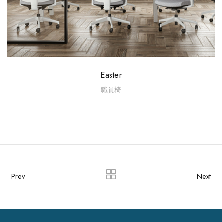
Easter
職員椅
Prev
Next