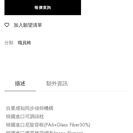
報價查詢
加入願望清單
分類:
職員椅
描述
額外資訊
•自重感知同步傾仰機構
•韓國進口可調頭枕
•韓國進口尼龍背框(PA6+Glass Fiber30%)