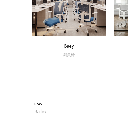
Baey
職員椅
Prev
Barley