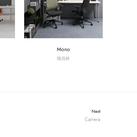
Mono
職員椅
Next
Carrera