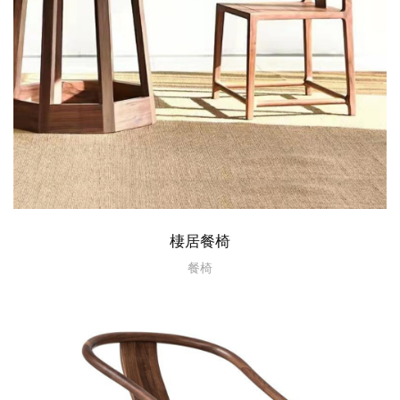
棲居餐椅
餐椅