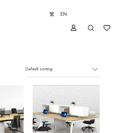
繁
EN
Default sorting