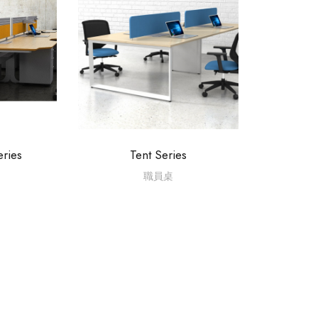
eries
Tent Series
職員桌