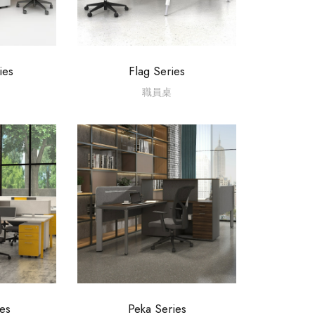
ies
Flag Series
職員桌
es
Peka Series