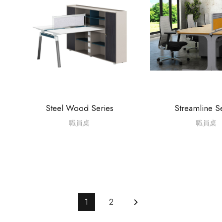
Steel Wood Series
Streamline S
職員桌
職員桌
1
2
keyboard_arrow_right