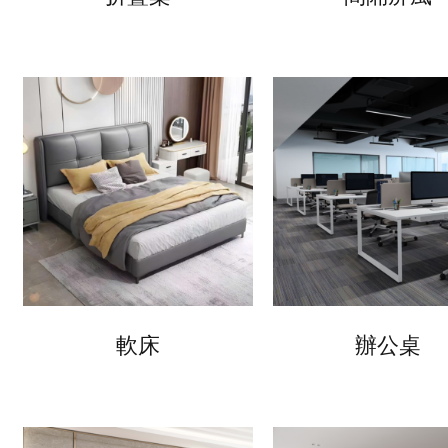
軟床
辦公桌