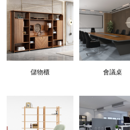
儲物櫃
會議桌