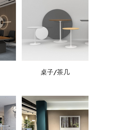
桌子/茶几