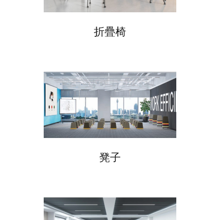
折疊椅
凳子