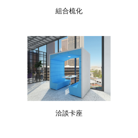
組合梳化
洽談卡座